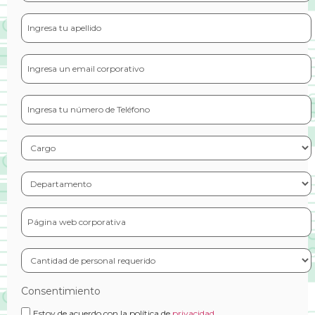
lastname
*
Email
*
Celular
*
cargo_referente
*
departamento_referente
*
Sitio
web
*
cantidad_de_personal_requerido
*
Consentimiento
Estoy de acuerdo con la política de
privacidad.