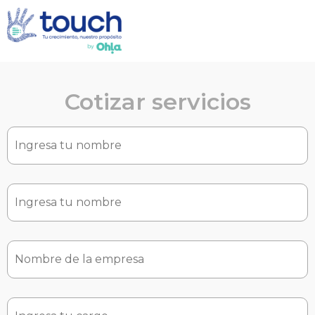
Cotizar servicios
firstname
*
lastname
*
company
*
jobtitle
*