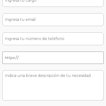
email
*
phone
*
website
*
Sin
nombre