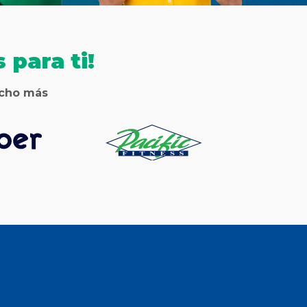
 para ti!
ucho más