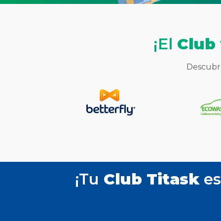
¡El
Club
Descubr
¡Tu
Club Titask
es