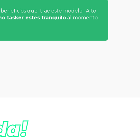
s beneficios que
trae
este modelo: Alto
o tasker estés tranquilo
al momento
da!